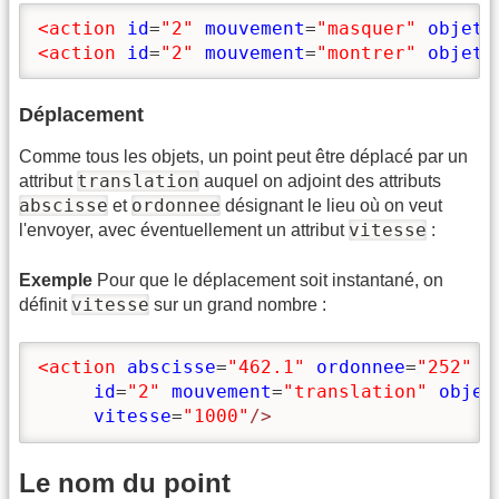
<action
id
=
"2"
mouvement
=
"masquer"
objet
=
<action
id
=
"2"
mouvement
=
"montrer"
objet
=
Déplacement
Comme tous les objets, un point peut être déplacé par un
translation
attribut
auquel on adjoint des attributs
abscisse
ordonnee
et
désignant le lieu où on veut
vitesse
l'envoyer, avec éventuellement un attribut
:
Exemple
Pour que le déplacement soit instantané, on
vitesse
définit
sur un grand nombre :
<action
abscisse
=
"462.1"
ordonnee
=
"252"
id
=
"2"
mouvement
=
"translation"
objet
vitesse
=
"1000"
/>
Le nom du point