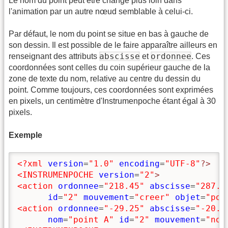
Le nom du point peut être changé plus loin dans
l'animation par un autre nœud semblable à celui-ci.
Par défaut, le nom du point se situe en bas à gauche de
son dessin. Il est possible de le faire apparaître ailleurs en
abscisse
ordonnee
renseignant des attributs
et
. Ces
coordonnées sont celles du coin supérieur gauche de la
zone de texte du nom, relative au centre du dessin du
point. Comme toujours, ces coordonnées sont exprimées
en pixels, un centimètre d'Instrumenpoche étant égal à 30
pixels.
Exemple
<?xml
version
=
"1.0"
encoding
=
"UTF-8"
?>
<INSTRUMENPOCHE
version
=
"2"
>
<action
ordonnee
=
"218.45"
abscisse
=
"287.5
id
=
"2"
mouvement
=
"creer"
objet
=
"poi
<action
ordonnee
=
"-29.25"
abscisse
=
"-20.9
nom
=
"point A"
id
=
"2"
mouvement
=
"nom