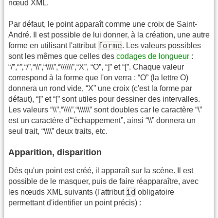
nœud XML.
Par défaut, le point apparaît comme une croix de Saint-
André. Il est possible de lui donner, à la création, une autre
forme
forme en utilisant l'attribut
. Les valeurs possibles
sont les mêmes que celles des
codages de longueur
:
“/”,“
”,“
/”,“\\”,“\\\\”,“\\\\\\”,“X”, “O”, “]” et “[”. Chaque valeur
correspond à la forme que l'on verra : “O” (la lettre O)
donnera un rond vide, “X” une croix (c'est la forme par
défaut), “]” et “[” sont utiles pour dessiner des intervalles.
Les valeurs “\\”,“\\\\”,“\\\\\\” sont doubles car le caractère “\”
est un caractère d'“échappement”, ainsi “\\” donnera un
seul trait, “\\\\” deux traits, etc.
Apparition, disparition
Dès qu'un point est créé, il apparaît sur la scène. Il est
possible de le masquer, puis de faire réapparaître, avec
id
les nœuds XML suivants (l'attribut
obligatoire
permettant d'identifier un point précis) :