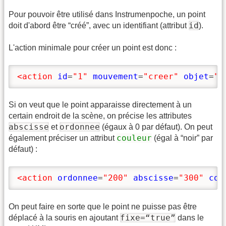
Pour pouvoir être utilisé dans Instrumenpoche, un point
id
doit d'abord être “créé”, avec un identifiant (attribut
).
L'action minimale pour créer un point est donc :
<action
id
=
"1"
mouvement
=
"creer"
objet
=
"p
Si on veut que le point apparaisse directement à un
certain endroit de la scène, on précise les attributes
abscisse
ordonnee
et
(égaux à 0 par défaut). On peut
couleur
également préciser un attribut
(égal à “noir” par
défaut) :
<action
ordonnee
=
"200"
abscisse
=
"300"
cou
On peut faire en sorte que le point ne puisse pas être
fixe=“true”
déplacé à la souris en ajoutant
dans le